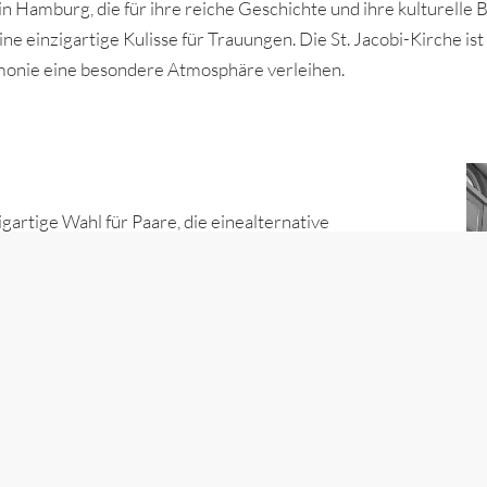
e in Hamburg, die für ihre reiche Geschichte und ihre kulturell
ne einzigartige Kulisse für Trauungen. Die St. Jacobi-Kirche is
monie eine besondere Atmosphäre verleihen.
igartige Wahl für Paare, die einealternative
liebten Stadtteil St. Pauli und ist für ihre offene und
ietet eine lockere und dennoch feierliche Umgebung, die
Individualität ausdrücken möchten.
amburg, die für ihre innovative Architektur und ihr