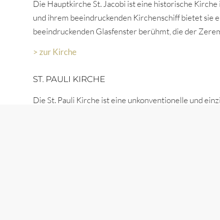
Die Hauptkirche St. Jacobi ist eine historische Kirch
und ihrem beeindruckenden Kirchenschiff bietet sie ei
beeindruckenden Glasfenster berühmt, die der Zere
> zur Kirche
ST. PAULI KIRCHE
Die St. Pauli Kirche ist eine unkonventionelle und einz
Trauungslocation suchen. Die Kirche befindet sich im be
tolerante Atmosphäre bekannt. Die St. Pauli Kirche b
perfekt für Paare ist, die ihren eigenen Stil und ihre 
> zur Kirche
HAUPTKIRCHE ALTONA ST. TRINITATIS
Die St. Trinitatis Kirche ist eine moderne Kirche in H